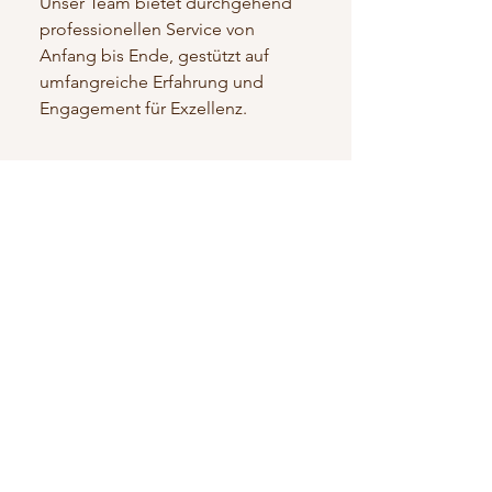
Unser Team bietet durchgehend
professionellen Service von
Anfang bis Ende, gestützt auf
umfangreiche Erfahrung und
Engagement für Exzellenz.
Was bedeutet eine
schlüsselfertige Lösung für
mein Projekt?
Schlüsselfertig bedeutet, dass
unsere Immobilien bei
Fertigstellung vollständig
betriebsbereit sind, bereit für den
sofortigen Einzug, ohne
zusätzlichen Aufwand für Sie.